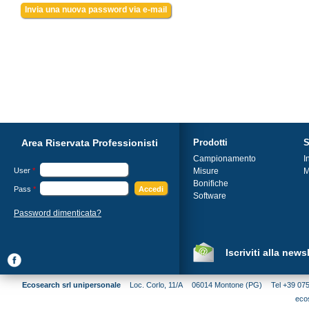
Area Riservata Professionisti
Prodotti
S
Campionamento
I
User
*
Misure
M
Bonifiche
Pass
*
Software
Password dimenticata?
Iscriviti alla news
Ecosearch srl unipersonale
Loc. Corlo, 11/A
06014 Montone (PG)
Tel +39 07
eco